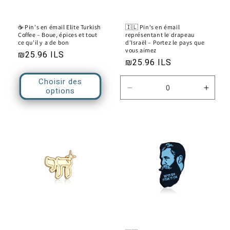
☕ Pin's en émail Elite Turkish
🇮🇱 Pin's en émail
Coffee – Boue, épices et tout
représentant le drapeau
ce qu'il y a de bon
d'Israël – Portez le pays que
vous aimez
Prix
₪25.96 ILS
Prix
₪25.96 ILS
habituel
habituel
Choisir des
options
Réduire
Augm
la
la
quantité
quanti
de
de
Default
Defau
Title
Title