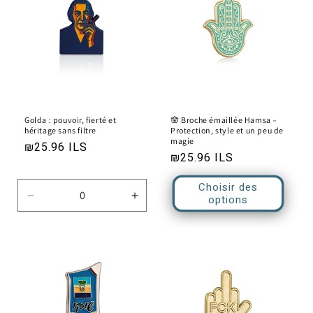
Title
Title
Title
Title
Golda : pouvoir, fierté et
🪬 Broche émaillée Hamsa –
héritage sans filtre
Protection, style et un peu de
magie
Prix
₪25.96 ILS
Prix
₪25.96 ILS
habituel
habituel
Choisir des
options
Réduire
Augmenter
la
la
quantité
quantité
de
de
Default
Default
Title
Title