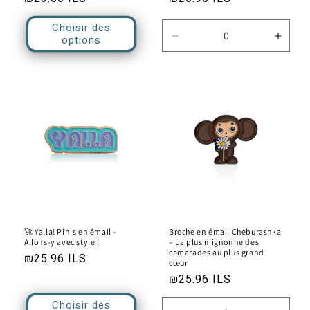
habituel
habituel
Choisir des
options
Réduire
Augm
la
la
quantité
quanti
de
de
Default
Defau
Title
Title
🚀 Yalla! Pin's en émail –
Broche en émail Cheburashka
Allons-y avec style !
– La plus mignonne des
camarades au plus grand
Prix
₪25.96 ILS
cœur
habituel
Prix
₪25.96 ILS
habituel
Choisir des