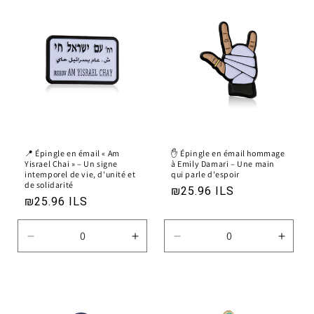
de
de
de
de
Default
Default
Default
Defau
Title
Title
Title
Title
📍 Épingle en émail « Am
✋ Épingle en émail hommage
Yisrael Chai » – Un signe
à Emily Damari – Une main
intemporel de vie, d'unité et
qui parle d'espoir
de solidarité
Prix
₪25.96 ILS
Prix
₪25.96 ILS
habituel
habituel
Réduire
Augmenter
Réduire
Augm
la
la
la
la
quantité
quantité
quantité
quanti
de
de
de
de
Default
Default
Default
Defau