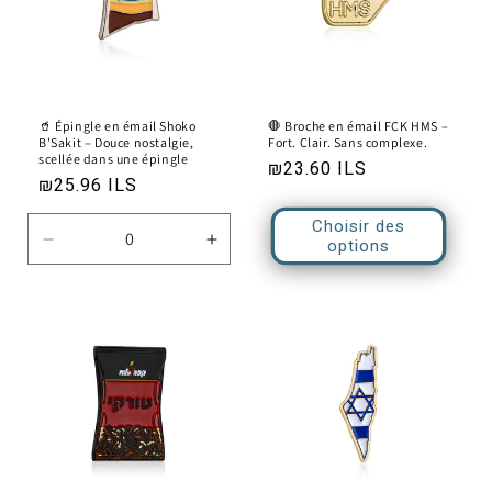
🥤 Épingle en émail Shoko
🛑 Broche en émail FCK HMS –
B'Sakit – Douce nostalgie,
Fort. Clair. Sans complexe.
scellée dans une épingle
Prix
₪23.60 ILS
Prix
₪25.96 ILS
habituel
habituel
Choisir des
options
Réduire
Augmenter
la
la
quantité
quantité
de
de
Default
Default
Title
Title