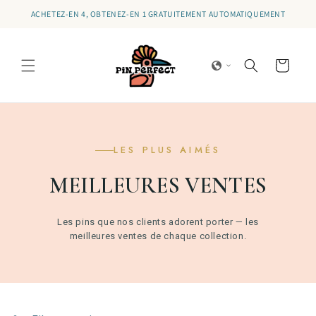
et
Bénéficiez
de 10 % de réduction sur
votre première commande ! Inscrivez-
passer
vous à notre newsletter.
au
contenu
Panier
LES PLUS AIMÉS
MEILLEURES VENTES
Les pins que nos clients adorent porter — les
meilleures ventes de chaque collection.