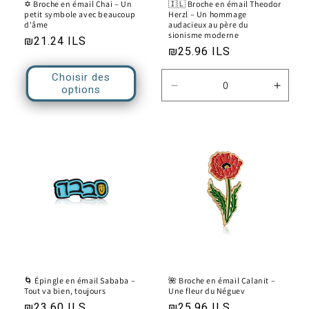
✡️ Broche en émail Chai – Un
🇮🇱 Broche en émail Theodor
petit symbole avec beaucoup
Herzl – Un hommage
d'âme
audacieux au père du
sionisme moderne
Prix
₪21.24 ILS
Prix
₪25.96 ILS
habituel
habituel
Choisir des
options
Réduire
Augm
la
la
quantité
quanti
de
de
Default
Defau
Title
Title
🌀 Épingle en émail Sababa –
🌺 Broche en émail Calanit –
Tout va bien, toujours
Une fleur du Néguev
Prix
₪23.60 ILS
Prix
₪25.96 ILS