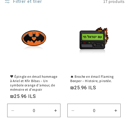
Filtrer et trier
17 produits
🧡 Épingle en émail hommage
🔥 Broche en émail Flaming
à Ariel et Kfir Bibas – Un
Beeper – Histoire, piratée.
symbole orange d'amour, de
Prix
₪25.96 ILS
mémoire et d'espoir
habituel
Prix
₪25.96 ILS
habituel
Réduire
Augmenter
Réduire
Augm
la
la
la
la
quantité
quantité
quantité
quanti